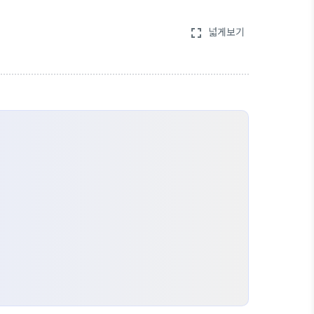
넓게보기
fullscreen