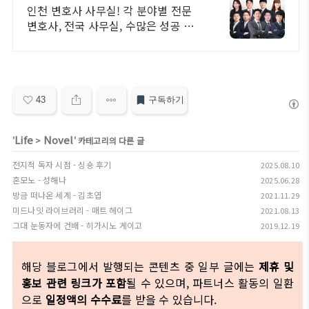
변호사 직접 상담!
인천 변호사 사무실! 각 분야별 전문
변호사, 전국 사무실, 수많은 성공 경
험
43
구독하기
Life
Novel
'
>
' 카테고리의 다른 글
전지적 독자 시점 - 싱숑 후기
2025.08.10
혼모노 - 성해나
2025.06.28
방금 떠나온 세계 - 김초엽
2021.11.29
미드나잇 라이브러리 - 매트 헤이그
2021.08.13
그대 눈동자에 건배 - 히가시노 게이고
2019.12.19
해당 블로그에서 발행되는 콘텐츠 중 일부 글에는
제휴 및
홍보 관련 링크가 포함
될 수 있으며, 파트너스 활동의 일환
으로
일정액의 수수료
를 받을 수 있습니다.