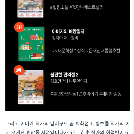
그리고 이미예 작가의 달러구트 꿈 백화점 1, 황보름 작가의 어
서 오세요 휴남동 서점입니다가 5위 , 김훈 작가의 하얼빈이 6