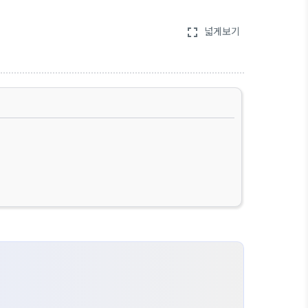
넓게보기
fullscreen