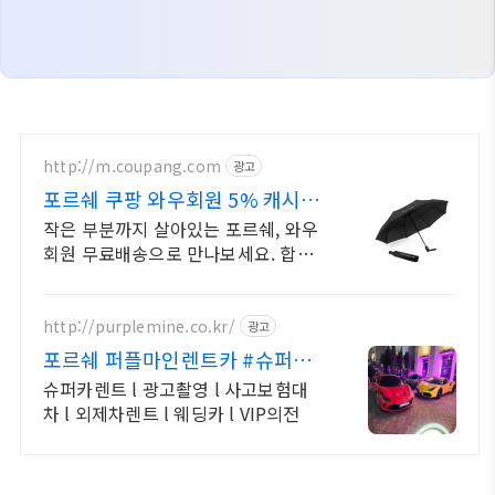
http://m.coupang.com
광고
포르쉐 쿠팡 와우회원 5% 캐시
적립
작은 부분까지 살아있는 포르쉐, 와우
회원 무료배송으로 만나보세요. 합금
재질로 견고함이 다릅니다. 우리 아이
장난감, 쿠팡에서 고르세요.
http://purplemine.co.kr/
광고
포르쉐 퍼플마인렌트카 #슈퍼카
렌트
슈퍼카렌트 l 광고촬영 l 사고보험대
차 l 외제차렌트 l 웨딩카 l VIP의전