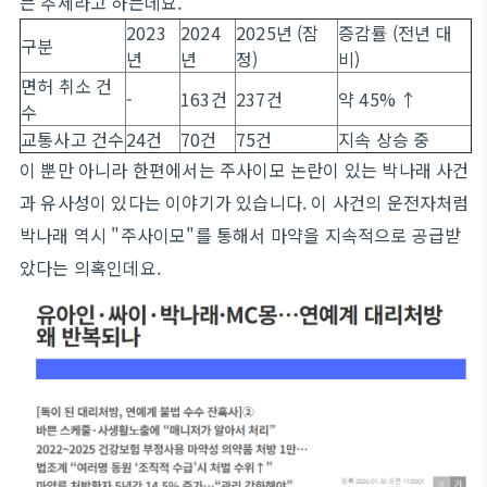
는 추세라고 하는데요.
2023
2024
2025년 (잠
증감률 (전년 대
구분
년
년
정)
비)
면허 취소 건
-
163건
237건
약 45% ↑
수
교통사고 건수
24건
70건
75건
지속 상승 중
이 뿐만 아니라 한편에서는 주사이모 논란이 있는 박나래 사건
과 유사성이 있다는 이야기가 있습니다. 이 사건의 운전자처럼
박나래 역시 "주사이모"를 통해서 마약을 지속적으로 공급받
았다는 의혹인데요.