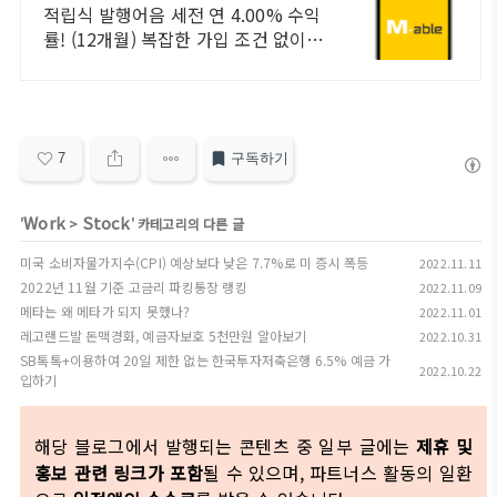
이 누구나
적립식 발행어음 세전 연 4.00% 수익
률! (12개월) 복잡한 가입 조건 없이
자유롭게 설정하는 만기 일자 (최대 1
년)
7
구독하기
Work
Stock
'
>
' 카테고리의 다른 글
미국 소비자물가지수(CPI) 예상보다 낮은 7.7%로 미 증시 폭등
2022.11.11
2022년 11월 기준 고금리 파킹통장 랭킹
2022.11.09
메타는 왜 메타가 되지 못했나?
2022.11.01
레고랜드발 돈맥경화, 예금자보호 5천만원 알아보기
2022.10.31
SB톡톡+이용하여 20일 제한 없는 한국투자저축은행 6.5% 예금 가
2022.10.22
입하기
해당 블로그에서 발행되는 콘텐츠 중 일부 글에는
제휴 및
홍보 관련 링크가 포함
될 수 있으며, 파트너스 활동의 일환