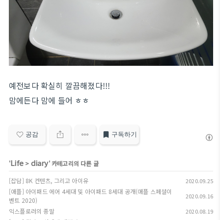
예전보다 확실히 깔끔해졌다!!!
맘에든다 맘에 들어 ㅎㅎ
공감
구독하기
Life
diary
'
>
' 카테고리의 다른 글
[잡담] 8K 컨텐츠, 그리고 아이유
2020.09.25
[애플] 아이패드 에어 4세대 및 아이패드 8세대 공개(애플 스페셜이
2020.09.16
벤트 2020)
익스플로러의 종말
2020.08.19