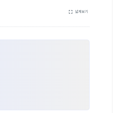
넓게보기
fullscreen