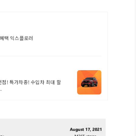
가혜택 익스플로러
점! 특가차종! 수입차 최대 할
.