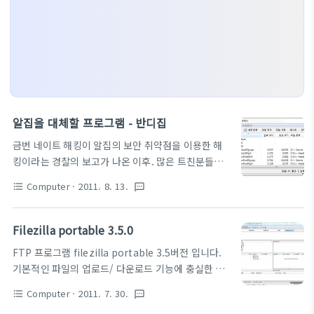
알집을 대체할 프로그램 - 반디집
금번 네이트 해킹이 알집의 보안 취약점을 이용한 해
킹이라는 경찰의 보고가 나온 이후. 많은 트친분들이
라던지 지인들이 걱정하시더라구요. 사실 Winrar와
Computer
· 2011. 8. 13.
format_list_bulleted
textsms
같은 프로그램이 가장 안정적이긴 하지만. 국내에는
아직 많은 Alz압축 프로그램이 돌아다니는 관계로, 사
실 택하기가 쉽지 않죠. 그래서 이번에 정식 버전이 나
Filezilla portable 3.5.0
온 반디집이 정말 기대가 되는데요.
FTP 프로그램 filezilla portable 3.5버전 입니다.
http://apps.bandisoft.com/bandizip/ 압축 풀
기본적인 파일의 업로드/ 다운로드 기능에 충실한 프
기 선택 2 압출 풀 폴더 선택 후 전체파일 또는 선택파
로그램으로 이어받기 기능의 제공은 물론 SOCK4,
일 선택 후 압축 해제 하시면 됩니다. 압축을 할 경우
Computer
· 2011. 7. 30.
format_list_bulleted
textsms
SOCK5, HTTP1.1 프록시등을 지원해줍니다. 연결
파일 실행 후 새로압축을 누르신 후 파일이름이나 분