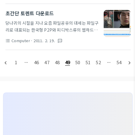
아참 메모리 플레이어는 셋팅에서 -> file buffering
이라. 업그레이드도 편할거같고.. 정말 배터리가 없는
을 선택하시면 ..
점이 아깝네. 아톰쓰는데 전력이 그렇게 많이 쓰이는
초간단 토렌트 다운로드
건 아닐테고.. 암튼 아이디어는 참신하지만.. 무게와
당나귀의 시절을 지나 요즘 파일공유의 대세는 파일구
배터리가 없는점이 정말 아쉽다. 이럴꺼면 터치되는
리로 대표되는 한국형 P2P와 피디박스류의 웹하드,
타블렛 PC랑 무슨차인겨? ㅋㅋㅋ 요즘 아이폰에 홀릭
그리고 요즘의 대세인 토렌트 P2P 사실 토렌트가 들
되서 -_-; 컴퓨터쪽에 관심을 껐더니 요즘 제품 많이
Computer
· 2011. 2. 19.
format_list_bulleted
textsms
어온지는 꽤 됬지만 아직 많은 분들이 사용법을 어려
나오는구나.
워 하시는 것 같아서 정말 쉬운 사용법을 올려 드립니
http://www.shoop.co.kr/shopuser/goods/productView.html?
다. 먼저 토렌트 프로그램을 다운 받습니다. 위 프로그
largeno=&middleno=&smallno=&code=eb87b..
1
···
46
47
48
49
50
51
52
···
54
navigate_before
navigate_next
램은 무설치 파일로 그냥 다운 받으신후 실행만 누르
시면 됩니다. 먼저 토렌트는 마그넷 주소와 또
torrent파일로 다운 받을수 있습니다. 먼저 마그넷
주소를 이용한 다운 방법은 1. 프로그램 실행하신후
magnet:?으로 시작하는 주소를 복사하신후 2. 토렌
트 프로그램에서 파일 -> 주소에서 토렌트 추가를 클
릭합니다. 3. 아마 대부분의 경우 아래처럼 자동으로
주소가 추가되었을 겁니다. 아닌 경우에..