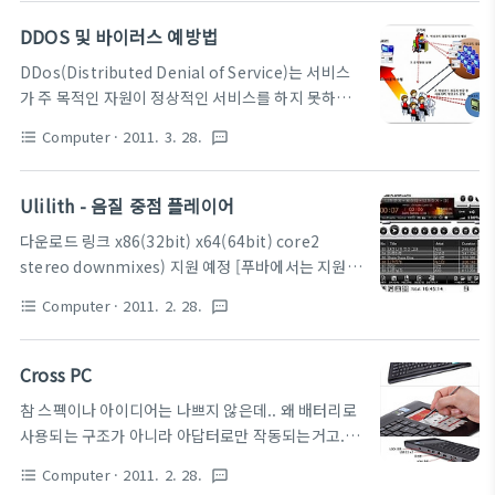
유지 기능을 이용해서 FTP와의 접속이 끊어지지 않도
할 압축등의 옵션을 선택하신 후 압축 시작을 누르시
록 연결 유지를 해주며 사이트 매니저 기능을 이용해
DDOS 및 바이러스 예방법
면 됩니다.
서 사용자가 원하는 FTP 사이트의 등록과 관리를 편
DDos(Distributed Denial of Service)는 서비스
리하게 하실수 있습니다. 파일 업로드시 중복 파일일
가 주 목적인 자원이 정상적인 서비스를 하지 못하도
경우 물어보지 않고 바로 덮어 쒸우거나 Resume 혹
록 방해하는 공격을 일컫는 용어입니다. 즉 가장 원초
은 이름 바꾸기, 물어보기 등의 다양한 설정을 통해 보
Computer
· 2011. 3. 28.
format_list_bulleted
textsms
적인 방법의 노가다(?) 성 바이러스이기 때문에 정말
다 편리하게 사용하실수 있습니다. 간단 사용법은 file
간단한 프로그램 실력으로도 짤 수 있습니다.. 개인 컴
-> site manager에 가신 후 New site에서 ftp 등록
퓨터에 비슷한 효과를 내려면 바탕화면에 있는 아이콘
Ulilith - 음질 중점 플레이어
하신후 사용하시면 됩니다. 맞다 한글 랭귀지..
을 다 선택하신 후 실행하셔도 -_-;; 비슷한 효과를 얻
다운로드 링크 x86(32bit) x64(64bit) core2
을 수 있습니다. 즉 과도한 일을 시켜서 서버를 다운 시
stereo downmixes) 지원 예정 [푸바에서는 지원] -
켜버리는 원리라고 생각하셔도 크게 무리는 없습니다.
--------------------------------------------------
이러한 DDOS 공격 및 바이러스를 예방하시려면 1. 백
Computer
· 2011. 2. 28.
format_list_bulleted
textsms
--------------------------------------------------
신 프로그램은 꼭 설치 V3lite, 메가닥터 등의 바이러
--- 난 사실 가볍고(푸바 기본시 8메가) -_-; 메모리
스 백신을 꼭 설치하시고, 실시간 감시는 꼭 켜놓으시
플레이어가 되는 플레이어와.. 마지막으로 레인미터
Cross PC
길 바랍니다. 이 경우에도 이상한 프로그램 최적화
가 되는 플레이어가 필요해서 항상 푸바만 사용했었는
프..
참 스펙이나 아이디어는 나쁘지 않은데.. 왜 배터리로
데.. Ulilith도 생각보다 가볍고(20메가 내외).. 메모
사용되는 구조가 아니라 아답터로만 작동되는거고..
리 플레이어 지원과. 음질이 정말 괜찮다는 것. 아직
3.54KG은 머임 -_-?? 가격도 그렇게 안드로메다도
레인미터 스킨지원은 모르겠다. 좀 찾아봐야겠지? ㅋ
Computer
· 2011. 2. 28.
format_list_bulleted
textsms
아닌데.. 나름 개념가. HDMI 출력이랑 일단 넷탑 개념