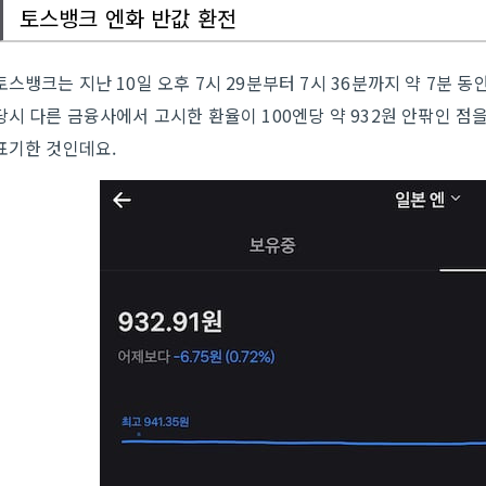
토스뱅크 엔화 반값 환전
토스뱅크는 지난 10일 오후 7시 29분부터 7시 36분까지 약 7분 동안
당시 다른 금융사에서 고시한 환율이 100엔당 약 932원 안팎인 점
표기한 것인데요.