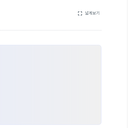
넓게보기
fullscreen