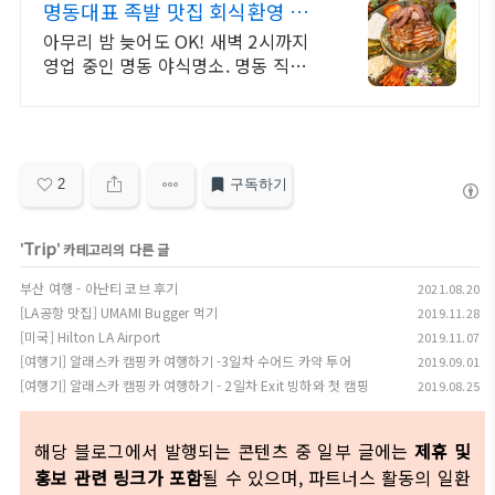
명동대표 족발 맛집 회식환영 명
동 직장인 맛집 미쓰족발
아무리 밤 늦어도 OK! 새벽 2시까지
영업 중인 명동 야식명소. 명동 직장인
단골, 관광객도 찾는 진짜 족발집
2
구독하기
Trip
'
' 카테고리의 다른 글
부산 여행 - 아난티 코브 후기
2021.08.20
[LA공항 맛집] UMAMI Bugger 먹기
2019.11.28
[미국] Hilton LA Airport
2019.11.07
[여행기] 알래스카 캠핑카 여행하기 -3일차 수어드 카약 투어
2019.09.01
[여행기] 알래스카 캠핑카 여행하기 - 2일차 Exit 빙하와 첫 캠핑
2019.08.25
해당 블로그에서 발행되는 콘텐츠 중 일부 글에는
제휴 및
홍보 관련 링크가 포함
될 수 있으며, 파트너스 활동의 일환