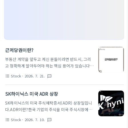
근저당권이란?
부동산 계약을 앞두고 계신 분들이라면 반드시, 그리
고 정확하게 알아두어야 하는 핵심 용어가 있습니다.
바로 '저당권'과 '근저당'입니다. 어제 근저당권이 이
Stock
· 2026. 7. 21.
format_list_bulleted
textsms
슈가 되었는데요.부동산 거래에서 근저당권은 종종 나
오는 일인데요. 어제 이재명 대통령의 분당 집이 29억
에 매도하면서 17억 근저당을 잡아서 이슈가 되었습
SK하이닉스 미국 ADR 상장
니다. 이 근저당은 무엇인지 알아보겠습니다.근저당
SK하이닉스의 미국 주식예탁증서(ADR) 상장일입니
이란?부동산에서 이 두 용어는 채권자(돈을 빌려준 사
다.ADR이란?한국 기업의 주식을 미국 주식시장에서
람)가 담보를 확보하기 위해 설정하는 권리입니다.저
거래할 수 있게 '미국 달러짜리 증서'로 바꿔놓은 것을
당권이란? 채권자가 돈을 빌려주면서 부동산을 담보
Stock
· 2026. 7. 10.
format_list_bulleted
textsms
말합니다. 영어로는 ADR(American Depositary
로 잡는 권리입니다. 만약 채무자가 돈을 갚지 못하면,