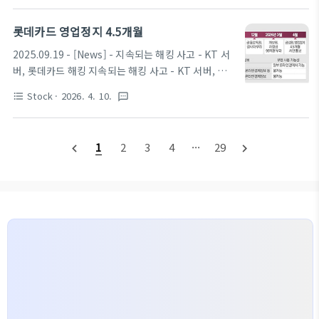
청산(전액 손실)되는 초고위험 도박성 상품입니다.24
이 심화된 상황이라고 합니다. 코스피가 3일 종가 기
시간 돌아가기 때문에 하루에도 엄청난 변동성이 있습
준 사상 처음 8800선을 돌파한 상황입니다.전 거래일
롯데카드 영업정지 4.5개월
니다.국내 우량주도 50배 타깃 상품 출시. 바이낸스는
대비 13.11포인트(0.15%) 오른 8801.49로 마감하
이미 삼성전자, SK하이닉스, ..
2025.09.19 - [News] - 지속되는 해킹 사고 - KT 서
며 3거래일 연속 종가 기록을 갱신했습니다. 하지만
버, 롯데카드 해킹 지속되는 해킹 사고 - KT 서버, 롯
지수 상승을 이끄는 종목을 제외하고 4/5가 하락세인
데카드 해킹최근 KT 소액결제 뿐만 아니라 KT의 서
상황이라고 하는데요.그 뿐만 아니라 급격한 변동성도
Stock
· 2026. 4. 10.
format_list_bulleted
textsms
버도 해킹을 당하고 롯데카드도 대규모 해킹을 당했습
쉽지 않습니다. 올해 들어 유가증권시장에서 발동된
니다.KT 서버 해킹KT의 소액결제 해킹 사건이 단순
사이드카(20차례)가 현재의 발동 기준에 따라 한국거
소액결제 피해를 넘어 서버 해킹 사실까지 발견되었
래소가 관련 통계를 집계한 2002년 이후 전체 건수의
1
2
3
4
···
29
navigate_before
navigate_next
dorudoru.tistory.com작년 발생한 롯데카드 해킹
4분의 1을 차지한 것으로 나..
사건이 조사가 끝났습니다.롯데카드 해킹금융감독원
이 해킹 사고로 회원 297만 명의 개인정보를 노출한
롯데카드에 영업정지 4.5개월을 포함한 중징계를 사
전 통보했습니다. 제재안이 이대로 확정되면 영업정지
기간에 신용카드 신규 회원 모집과 각종 부수업무를
할 수 없게 되는데요. 해킹 사고 후 고객 이탈 등으로
실적 악화를 ..