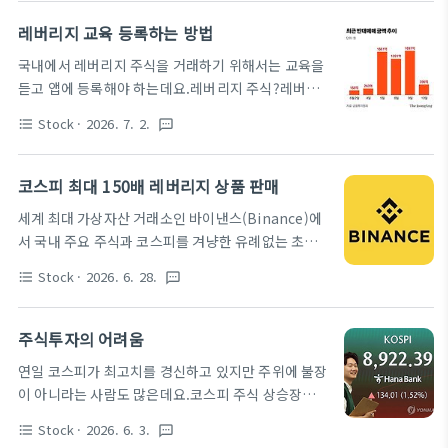
Receipt)이라고 부릅니다. 미국 주식예탁증서(ADR)
채권자는 해당 부동산을 통해 일반 채권자보다 우선하
의 작동 원리 주식 보관: 한국 기업(예: SK하이닉스)이
레버리지 교육 등록하는 방법
여 변제(돈을 돌려받음)를 받을 수 있습니다. 근저당이
한국에 있는 은행에 실제 주식을 맡깁니다. 증서 발행:
란? 장래에 발생할지 모르는 불확실한 채권까지..
국내에서 레버리지 주식을 거래하기 위해서는 교육을
미국의 대형 은행(주관사)이 한국 은행에 주식이 보관
듣고 앱에 등록해야 하는데요.레버리지 주식?레버리
된 것을 확인하고, 그 주식을 담보로 미국 시장에서 유
지는 ‘지렛대’라는 뜻으로, 내 돈에 빌린 돈을 더해 더
통할 수 있는 '주식예탁증서(ADR)'를 발행합니다. 미
Stock
· 2026. 7. 2.
format_list_bulleted
textsms
큰 규모로 투자하는 금융 전략이에요. 내 돈이 적어도
국 증시 거래: 이 ADR을 미국 뉴욕증권거래소(NYSE)
더 큰 자산에 투자할 수 있어 자산을 더 빨리 마련하는
나 나스닥(NASDAQ)에 상장하면, 미국 투자자들은
데 도움이 될 수 있어요.레버리지는 크게 2가지 방법
코스피 최대 150배 레버리지 상품 판매
애플이나 마이크로소프트 주식을 사듯 달러로 편리
이 있는데요.돈을 직접 빌리는 레버리지 (대출/신용):
하..
세계 최대 가상자산 거래소인 바이낸스(Binance)에
은행에서 마이너스 통장을 뚫거나, 증권사에서 신용/
서 국내 주요 주식과 코스피를 겨냥한 유례없는 초고
미수 대출을 받아 내 돈보다 더 많은 주식을 사는 방식
레버리지 상품이 거래되며 규제 사각지대 논란이 확산
입니다. 상품 자체에 지렛대가 있는 레버리지
Stock
· 2026. 6. 28.
format_list_bulleted
textsms
되고 있습니다.상상을 초월하는 '최대 150배' 레버리
(ETF/ETN): 앞서 말씀하신 레버리지 교육이 바로 이
지 상품의 등장코스피 150배 배팅 상품 출시. 미국 뉴
상품들 때문입니다. 돈을 직접 빌리지 않아도, 코스피
욕증시에 상장된 코스피 3배 레버리지 ETF인
주식투자의 어려움
200 같은 특정 지수가 1% 오를 때 2% 오르도록 설계
'KORU'에 투자자가 최대 50배의 레버리지를 추가로
된 펀드 상품을 사는 것..
연일 코스피가 최고치를 경신하고 있지만 주위에 불장
걸 수 있는 선물 상품('KORUUSDT')이 상장되었습
이 아니라는 사람도 많은데요.코스피 주식 상승장현재
니다. 코스피가 단 1%만 상승해도 150%의 수익을
역대급 상승장이 이뤄지고 있는데요. 하지만 현재
거두지만, 반대로 미세한 하락에도 원금이 순식간에
Stock
· 2026. 6. 3.
format_list_bulleted
textsms
80%의 종목은 하락이고 대형주/반도체 업종에 쏠림