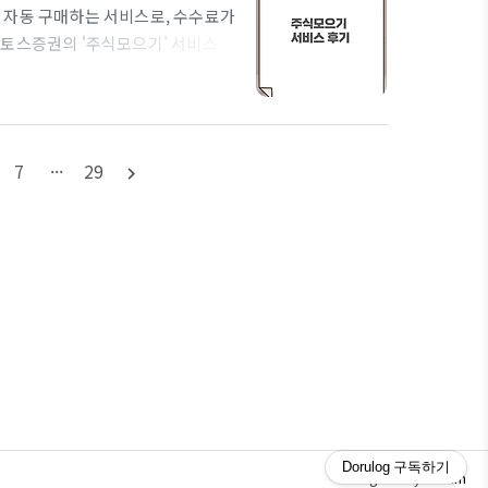
 자동 구매하는 서비스로, 수수료가
 토스증권의 '주식모으기' 서비스가
산다는 모토로 많은 사람들에게 인기
자자에게도 권장됩니다. 시스템이 기
때 장점이 있습니다.분할매수란?분할
 말합니다.즉 ETF가 한가지 종목
7
···
29
navigate_next
라 투자금을 투..
Dorulog
구독하기
JJuum
Designed by