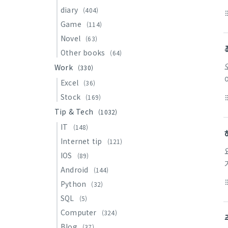
diary
(404)
format_li
Game
(114)
Novel
(63)
Other books
(64)
Work
(330)
Excel
(36)
Stock
(169)
format_li
Tip & Tech
(1032)
IT
(148)
Internet tip
(121)
IOS
(89)
Android
(144)
format_li
Python
(32)
SQL
(5)
Computer
(324)
Blog
(37)