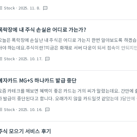
토바이 옆자리에 달아서 타이어가 양옆에 있는 자동차처럼 안정적으로 운
Stock
· 2025. 11. 8.
st_bulleted
textsms
다.주식시장에서도 사이드카는 이처럼 완충작용을 위해 만들어진 제도인데
래종목 중 직전 거래일 거래량이 가장 많은 종목의 가격이 5% 이상 상승(
됩니다.비슷한 제도인 서킷브레이커도 있는데요. 사이드카는 상승이나 
폭락장에 내 주식 손실은 어디로 가는가?
커는 주식이 하락할때만 매매 종료를 하는 형태입니다. 서킷브레이커는 실
오늘은 폭락장에 손실난 내 주식은 어디로 가는지 한번 알아보도록 하겠습
아야 하는데요.주식이란?지금은 화재로 서버 다운이 되서 접속이 안되지
이루고 있는 자본으 ㅣ기본단위이며 주주들에게 자본금 명목으로 돈을 받
Stock
· 2025. 10. 17.
st_bulleted
textsms
여기에서 우리에게 잘 못 알려진 것이 있는데요.바로 액면가와 공모가입니
한 지분이기 때문에 1억짜리 회사라면 액면가 100원 -> 발행 주식 수 1,00
천만원을 투자했다면 지분을 50%로 가지게 됩니다.하지만 일반적으로 대
혜자카드 MG+S 하나카드 발급 중단
공개(IPO)입니다. 공모주 상장이라고 하는데요. 기업공개를 하면 코스피나
요즘 카테크를 해보면 혜택이 좋은 카드는 거의 씨가 말랐는데요. 간만에 
가 발급이 중단된다고 합니다. 오래가지 않을 카드일것 같았는데 3달만에
하나카드MG+S 하나카드는 지난해 7월 새마을금고중앙회와 하나카드가 
Stock
· 2025. 10. 16.
st_bulleted
textsms
체결한 이후 네 번째로 선보인 상품입니다. 보급형부터 프리미엄 카드까지
간에 가장 많은 신규 고객을 확보한 효자 상품이라고 하는데요. 현재까지 M
이나 된다고 합니다. 초기에는 온라인 신청도 받았지만, 주문이 폭주하자
주식 모으기 서비스 후기
했습니다. 단순 계산을 해도 영업일 기준 하루 평균 2000명 이상이 카드를 