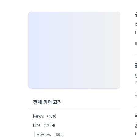
format_li
format_li
전체 카테고리
News
(409)
Life
(1254)
Review
(591)