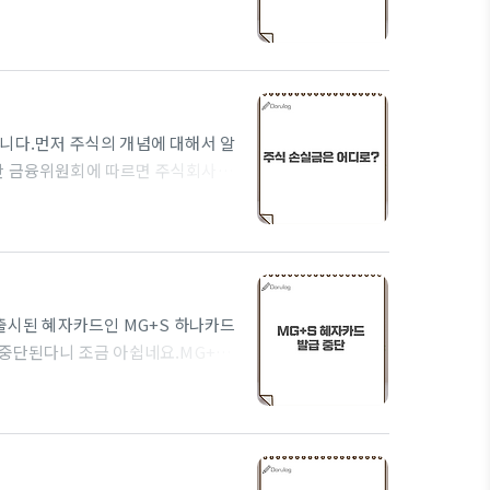
행할 수 있도록 도와주는 기기입니
요. 사이드카는 코스피200선물 거
하락)해 1분간 지속될 경우 발동되게
하락때 모두 발생하지만 서킷브레이
제 시장에 적용되고 사이드카는..
니다.먼저 주식의 개념에 대해서 알
만 금융위원회에 따르면 주식회사가
고 발행하는 출자증권입니다. 다만
다. 주식은 최초 설립할때 기업에 대
0,000개를 발행하게 됩니다. 이때 5
중이 기업을 만나게 되는 것은 기업
..
출시된 혜자카드인 MG+S 하나카드
 중단된다니 조금 아쉽네요.MG+S
신용카드 출시 업무협약(MOU)을
 다양한 소비층을 겨냥했지만, 단기
G+S 카드 발급 매수는 약 13만장
 창구 접수로만 전환하여 수량을 조절
신청..