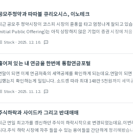
공모주청약과 따따블 큐리오시스, 이노테크
최근 공모주 청약시장이 코스피 시장의 훈풍을 타고 엄청나게 잘되고 있습
Initial Public Offering)는 아직 상장하지 않은 기업이 증권 시장
식을 공개적으로 판매하는 것을 말합니다. 기업 입장에서는 사업을 확장하는
Stock
· 2025. 12. 10.
st_bulleted
textsms
고, 투자자 입장에서는 성장 가능성 있는 기업에 비교적 쉽게 투자할 기회
주 가격이 시장에서 예상하는 가치보다 할인된 가격으로 책정되는 경우가
가 없는 새로운 종목이다보니 사람들에게 투자할 유인을 줘야 하고, 이 때
흩어져 있는 내 연금을 한번에 통합연금포털
에서 30% 정도 할인한 상태로 상장하게 됩니다.기업 공개(IPO): ..
연말이 되면 이제 연금저축의 세액공제를 확인하게 되는데요.연말이 되면
입했는지 확인하는게 일입니다. 소드겡 따라 최대 148만 5천원까지 세액
합연금포털이런 고민을 해결하기 위해서 만들어진 사이트가 있는데요. 
Stock
· 2025. 11. 12.
st_bulleted
textsms
포털은 국민연금, 퇴직연금, 개인연금 등 다양한 연금 정보를 한 곳에서 통
스입니다. 금융위원회와 금융감독원이 국민들이 스스로 노후 준비 상태를
수 있도록 돕기 위해 2015년에 개설한 서비스인데요
주식하락과 사이드카 그리고 반대매매
https://www.fss.or.kr/fss/lifeplan/lifeplanIndex/index.d
최근 연일 최고가를 갱신하던 주식이 하락시작으로 변경되었는데요.이번
니다.주식 하락 시장에 자주 들을 수 있는 용어들을 간단하게 정리해봤습