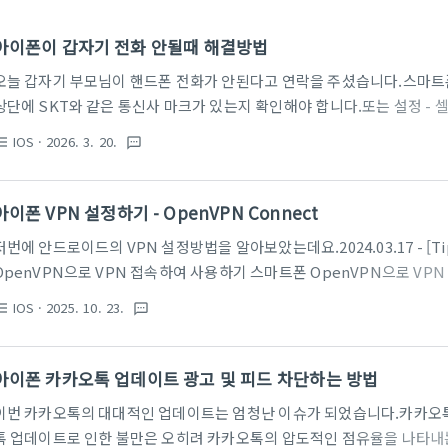
아이폰이 갑자기 전화 안될때 해결방법
오늘 갑자기 부모님이 핸드폰 전화가 안된다고 연락을 주셨습니다.스마트폰
상단에 SKT와 같은 통신사 마크가 있는지 확인해야 합니다.또는 설정 -
SIMs가 있는데 여기에 번호가 보여야 합니다.8210으로 시작하는 번호
IOS
· 2026. 3. 20.
st_bulleted
textsms
마크가 없고, 셀룰러를 들어가도 유심을 인식하지 못하는 상황입니다.이 
는데요.아이폰에 있는 유심을 직접 확인하셔야 합니다. 접촉 불량일 경우
로 유심을 꺼내줍니다.구멍에 유심핀을 넣으면 유심 트레이가 나오면서 안
아이폰 VPN 설정하기 - OpenVPN Connect
었거나 파손이 있는지 확인하시고 다시 삽입해 줍니다.이 후 일반적으로 재
저번에 안드로이드의 VPN 설정방법을 알아보았는데요.2024.03.17 - [Tip 
OpenVPN으로 VPN 접속하여 사용하기 스마트폰 OpenVPN으로 V
OpenVPN으로 VPN 접속하는 방법을 알아보겠습니다. OpenVPN 오
IOS
· 2025. 10. 23.
st_bulleted
textsms
성, 원격 접근 기능을 통해 안전한 점대점 또는 사이트 대 사이트 연결을 만들기 
이번에는 아이폰에서 VPN 설정하는 방법을 알아보겠습니다.사실 안드로이
이폰의 경우 파일을 외부에서 바로 옮기는게 안되다 보니 그부분이 조금 다
아이폰 카카오톡 업데이트 광고 및 피드 차단하는 방법
OpenVPN Technologies, Inc.가..
이번 카카오톡의 대대적인 업데이트는 엄청난 이슈가 되었습니다.카카오
톡 업데이트로 인한 불만은 오히려 카카오톡의 압도적인 점유율을 나타내