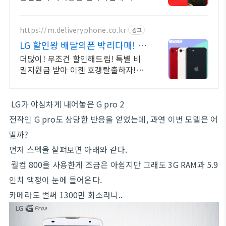
설치 전국접수
https://m.deliveryphone.co.kr
광고
LG 할인왕 배달의폰 박리다매! 무
조건 더 할인!
더많이! 무조건 할인해드림! 특별 비
밀지원금 받아 이젠 호갱탈출하자!
Now
LG가 야심차게 내어놓은 G pro 2
전작인 G pro도 상당한 반응을 얻었는데, 과연 이번 모델은 어
떨까?
먼저 스펙을 살펴보면 아래와 같다.
퀄컴 800을 사용한게 조금은 아쉽지만 그래도 3G RAM과 5.9
인치 액정이 눈에 들어온다.
카메라도 벌써 1300만 화소라니..