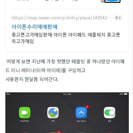
으세요! 부드러운 멀티태스킹, 야외
시인성! 학습부터 엔터까지 모두가 즐
길 패드.
https://map.naver.com/p/entry/place/1405421
광고
424
아이폰수리매매판매
중고폰고가매입판매 아이폰 아이패드 애플워치 중고폰
최고가매입
어떻게 보면 지난해 가장 핫했던 태블릿 중 하나였던 아이패
드 미니 레티나(이하 아미레)를 구입하고
사용한지 한달쯤 되어간다.