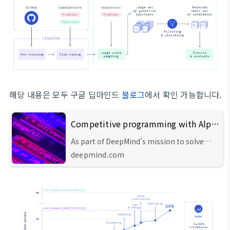
해당 내용은 모두 구글 딥마인드
블로그
에서 확인 가능합니다.
Competitive programming with AlphaCode
As part of DeepMind’s mission to solve
intelligence, we created a system called
deepmind.com
AlphaCode that writes computer
programs at a competitive level.