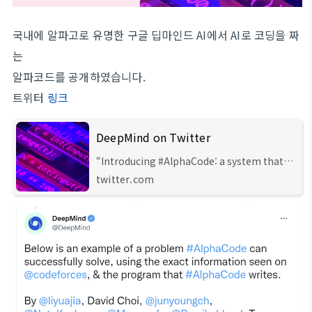
국내에 알파고로 유명한 구글 딥마인드 AI에서 AI로 코딩을 짜
는
알파코드를 공개하였습니다.
트위터
링크
DeepMind on Twitter
“Introducing #AlphaCode: a system that
can compete at average human level in
twitter.com
competitive coding competitions like
@codeforces. An exciting leap in AI
problem-solving capabilities, combining
many advances in machine learning! Read
more: https://t.co/yaXfM