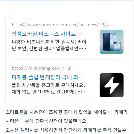
https://www.samsung.com/sec/business/
광고
삼성모바일 비즈니스 사이트 본사
공식 운영 견적문의
다양한 비즈니스를 위한 갤럭시! 뛰어
난 보안, 간편한 관리! 업종별제안+온
라인견적
https://m.bunjang.co.kr/
광고
미개봉 플립 번개장터 국내 최대
브랜드 중고거래
플립 새상품을 중고가로 구매하세요.
대화 없는 안전결제로 간편하게! 전국
각지에서 올라오는 전국구 최다 상품
매일 10만 개 이상의 신규 상품 업로
드
스마트폰을 사용중에 조용한 곳에서 촬영을 해야할 때 카메라
셔터음 때문에 당황하신적이 있을텐데요.
오늘은 갤럭시를 사용하면서 간단하게 카메라를 무음 만들수