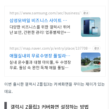
https://www.samsung.com/sec/business/
광고
삼성모바일 비즈니스 사이트 본사
공식 운영 견적문의
다양한 비즈니스를 위한 갤럭시! 뛰어
난 보안, 간편한 관리! 업종별제안+온
라인견적
https://map.naver.com/p/entry/place/1377088
광고
033
애월실내외 무료수영장 풀빌라 반
려견 동반 이국적 감성숙소
실내 온수풀과 대형 야외풀, 두 수영장
무료. 돌담 속 완전 독채 애월 풀빌라.
물놀이용품 완비, 아이도 반려견도 환
영. 이국적 감성에 불멍과 파티까지 즐
겨요.
이번 출시한 갤럭시 Z플립3는 커버화면을 꾸미는 재미가 있는
데요.
갤럭시 Z플립3 커버화면 설정하는 방법