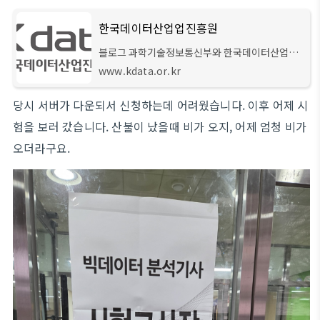
한국데이터산업업진흥원
블로그 과학기술정보통신부와 한국데이터산업진
흥원이 추진하는 "2025년 마이데이터 종합기반
www.kdata.or.kr
조성사업" 이 드디어 공모를 시작합니다! □ 접수
기간: 2025년 2월 19일(수) ~ 3월 21일(금) 15:00
당시 서버가 다운되서 신청하는데 어려웠습니다. 이후 어제 시
까지 □
험을 보러 갔습니다. 산불이 났을때 비가 오지, 어제 엄청 비가
오더라구요.