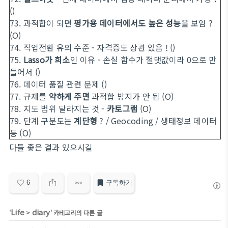
()
73. 과적합이 되면
평가용 데이터에서도 높은 성능
을 보임 ?
(O)
74. 직업전환 유의 수준 -
자격증도 상관 있음
! ()
75.
Lasso가 희소
인 이유 - 손실 함수가 절댓값이라 0으로 만
들어서 ()
76. 데이터 품질 관련 문제 ()
77. 규제를
약하게 주면
과적합 방지가 안 됨 (O)
78. 지도 범위 달라지는 것 -
카토그램
(O)
79. 단계 구분도는
계단형
? / Geocoding / 생태정보 데이터
등 (O)
다들 좋은 결과 있으시길
6
구독하기
Life
diary
'
>
' 카테고리의 다른 글