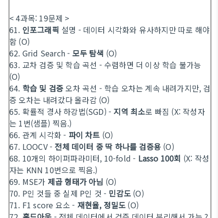
< 4과목: 19문제 >
61.
인포그래픽
설명 - 데이터 시각화와 유사하지만 따로 해야
함 (O)
62. Grid Search -
모두 탐색
(O)
63. 교차 검증 및 학습 곡선 - 수렴하면 더 이상 학습 불가능
(O)
64.
학습 및 검증
오차 곡선 - 학습 오차는 계속 내려가지만, 검
증 오차는 내려갔다 올라감 (O)
65. 확률적 경사 하강법(SGD) -
지역 최소
로 빠짐 (X: 작성자
는 1번(샘플) 찍음.)
66. 관계 시각화 -
파이 차트
(O)
67. LOOCV -
전체 데이터 중 딱 하나를 검증용
(O)
68. 10개의 하이퍼파라미터, 10-fold -
Lasso 100회
(X: 작성
자는 KNN 10번으로 찍음.)
69. MSE가
제곱 형태가 아님
(O)
70. P인 것들 중 실제 P인 것 -
민감도
(O)
71. F1 score 요소 -
재현율, 정밀도
(O)
72.
홀드아웃
- 전체 데이터에서 검증 데이터 분리해서 가능 ?