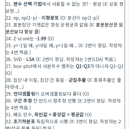
21.
변수 선택 기법
에서 사용할 수 없는 것? - 평균 (X: 상호 정
보량...)
22. np, np(1-p) -
이항분포
(O: 분산이 np(1-p))
23. 표본집단 기댓값은 항상 모평균과 같음 (X:
표본분산은 모
분산보다 항상 큼
)
24. Z-score는
-1.99
(O)
25. y=-1일 때, y=0일 때, y=1일 때... (X: 2번이 정답. 작성자
는 4번 찍음.)
26. SVD -
LSA
(X: 2번이 정답. 작성자는 1번(LDA) 찍음.)
27. box-plot에서 사분위수 범위는
Q1-Q3
가 아니라 Q3-Q1
(O)
28. 집단 내 이질, 집단 간 동질 -
군집추출
(X: 층화추출인 줄
아랏네...)
29.
언더샘플링
이 오버샘플링보다 좋다 (O)
30.
구간 추정
전 반드시 점추정 선행 (X: 2번이 정답. 작성자
는 4번 찍음.)
31. 왜도 양수,
최빈값 < 중앙값 < 평균값
(O)
32.
초기하분포
독립적으로 시행 (X: 3번이 정답. 작성자는 2
번(성공 확률 동일) 찍음.)