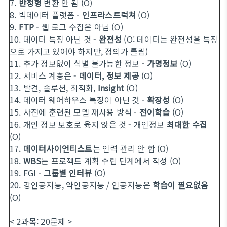
7.
반정형
변환 안 됨 (O)
8. 빅데이터 플랫폼 -
인프라스트럭쳐
(O)
9.
FTP
- 웹 로그 수집은 아님 (O)
10. 데이터 특징 아닌 것 -
완전성
(O: 데이터는 완전성을 특징
으로 가지고 있어야 하지만, 정의가 틀림)
11. 추가 정보없이 식별 불가능한 정보 -
가명정보
(O)
12. 서비스 계층은 -
데이터, 정보 제공
(O)
13.
발견, 솔루션, 최적화,
Insight
(O)
14. 데이터 웨어하우스 특징이 아닌 것 -
확장성
(O)
15. 사전에 훈련된 모델 재사용 방식 -
전이학습
(O)
16. 개인 정보 보호로 옳지 않은 것 - 개인정보
최대한 수집
(O)
17.
데이터사이언티스트
는 인력 관리 안 함 (O)
18.
WBS
는 프로젝트 계획 수립 단계에서 작성 (O)
19.
FGI
-
그룹별 인터뷰
(O)
20. 강인공지능, 약인공지능 / 인공지능은
학습이
필요없음
(O)
< 2과목: 20문제 >