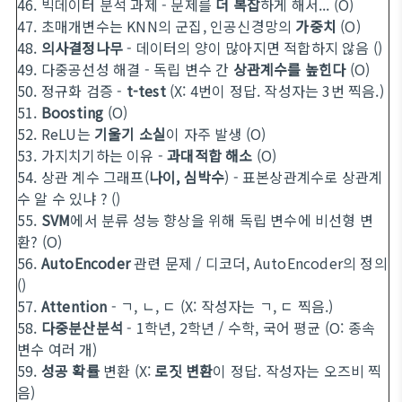
46. 빅데이터 분석 과제 - 문제를
더 복잡
하게 해서... (O)
47. 초매개변수는 KNN의 군집, 인공신경망의
가중치
(O)
48.
의사결정나무
- 데이터의 양이 많아지면 적합하지 않음 ()
49. 다중공선성 해결 - 독립 변수 간
상관계수를 높힌다
(O)
50. 정규화 검증 -
t-test
(X: 4번이 정답. 작성자는 3번 찍음.)
51.
Boosting
(O)
52. ReLU는
기울기 소실
이 자주 발생 (O)
53. 가지치기하는 이유 -
과대적합 해소
(O)
54. 상관 계수 그래프(
나이, 심박수
) - 표본상관계수로 상관계
수 알 수 있냐 ? ()
55.
SVM
에서 분류 성능 향상을 위해 독립 변수에 비선형 변
환? (O)
56.
AutoEncoder
관련 문제 / 디코더, AutoEncoder의 정의
()
57.
Attention
- ㄱ, ㄴ, ㄷ (X: 작성자는 ㄱ, ㄷ 찍음.)
58.
다중분산분석
- 1학년, 2학년 / 수학, 국어 평균 (O: 종속
변수 여러 개)
59.
성공 확률
변환 (X:
로짓 변환
이 정답. 작성자는 오즈비 찍
음)