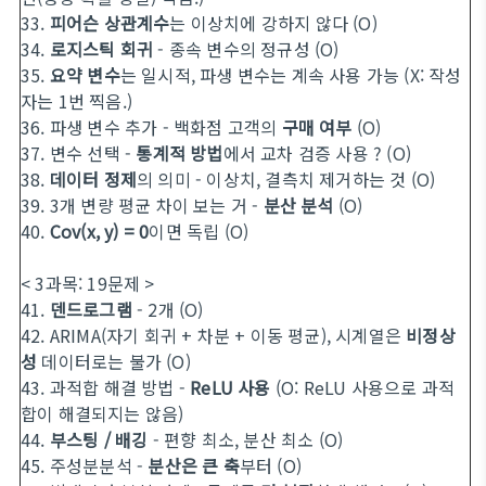
33.
피어슨 상관계수
는 이상치에 강하지 않다 (O)
34.
로지스틱 회귀
- 종속 변수의 정규성 (O)
35.
요약 변수
는 일시적, 파생 변수는 계속 사용 가능 (X: 작성
자는 1번 찍음.)
36. 파생 변수 추가 - 백화점 고객의
구매 여부
(O)
37. 변수 선택 -
통계적 방법
에서 교차 검증 사용 ? (O)
38.
데이터 정제
의 의미 - 이상치, 결측치 제거하는 것 (O)
39. 3개 변량 평균 차이 보는 거 -
분산 분석
(O)
40.
Cov(x, y) = 0
이면 독립 (O)
< 3과목: 19문제 >
41.
덴드로그램
- 2개 (O)
42. ARIMA(자기 회귀 + 차분 + 이동 평균), 시계열은
비정상
성
데이터로는 불가 (O)
43. 과적합 해결 방법 -
ReLU 사용
(O: ReLU 사용으로 과적
합이 해결되지는 않음)
44.
부스팅 / 배깅
- 편향 최소, 분산 최소 (O)
45. 주성분분석 -
분산은 큰 축
부터 (O)