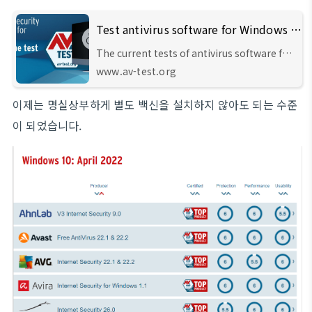
Test antivirus software for Windows 10 - April 2022
The current tests of antivirus software for
Windows 10 from April 2022 of AV-TEST,
www.av-test.org
the leading international and independent
service provider for antivirus software and
이제는 명실상부하게 별도 백신을 설치하지 않아도 되는 수준
malware.
이 되었습니다.