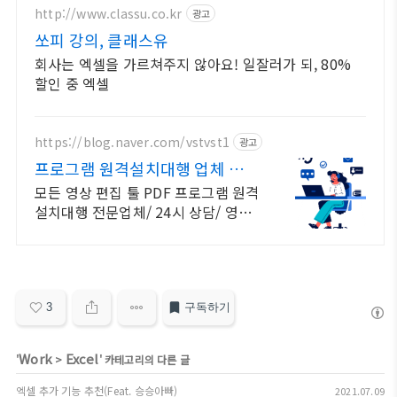
http://www.classu.co.kr
광고
쏘피 강의, 클래스유
회사는 엑셀을 가르쳐주지 않아요! 일잘러가 되, 80%
할인 중 엑셀
https://blog.naver.com/vstvst1
광고
프로그램 원격설치대행 업체 프로
그램 원격설치대행 전문
모든 영상 편집 툴 PDF 프로그램 원격
설치대행 전문업체/ 24시 상담/ 영구
AS 모든 영상 편집 툴 PDF 프로그램
원격설치대행 전문업체/ 24시 상담/
영구AS
3
구독하기
Work
Excel
'
>
' 카테고리의 다른 글
엑셀 추가 기능 추천(Feat. 승승아빠)
2021.07.09