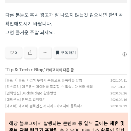
다른 분들도 혹시 광고가 잘 나오지 않는것 같으시면 한번 꼭
확인해보시기 바랍니다.
그럼 즐거운 주말 되세요.
2
구독하기
Tip & Tech
Blog
'
>
' 카테고리의 다른 글
[블로그] 블로그 검색 누락시 수동으로 등록하는 방법
2021.04.11
[티스토리] 애드센스 데이터를 조회할 수 없습니다 에러 해결
2021.01.31
[검색엔진] Duckduckgo 활용방법
2020.08.26
[애드센스] 핀번호 입력하기
2020.04.16
[네이버] 네이버 검색엔진 서치어드바이저에 등록하기
2020.02.29
해당 블로그에서 발행되는 콘텐츠 중 일부 글에는
제휴 및
홍보 관련 링크가 포함
될 수 있으며, 파트너스 활동의 일환