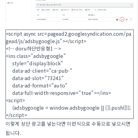
<script async src=pagead2.googlesyndication.com/pa
gead/js/adsbygoogle.js"></script>
<!-- doru하단반응형1 -->
<ins class="adsbygoogle"
style="display:block"
data-ad-client="ca-pub-"
data-ad-slot="73241"
data-ad-format="auto"
data-full-width-responsive="true"></ins>
<script>
(adsbygoogle = window.adsbygoogle || []).push({});
</script>
이렇게 상단 광고를 넣는다면 이런식으로 수동으로 넣으시면
됩니다.