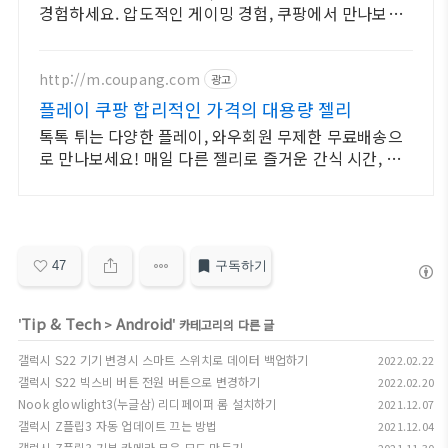
경험하세요. 압도적인 게이밍 경험, 쿠팡에서 만나보고
승리를 쟁취하세요!
http://m.coupang.com
광고
플레이 쿠팡 합리적인 가격의 대용량 젤리
톡톡 튀는 다양한 플레이, 와우회원 무제한 무료배송으
로 만나보세요! 매일 다른 젤리로 즐거운 간식 시간, 오
늘주문 내일도착 로켓배송으로 시작하세요.
47
구독하기
Tip & Tech
Android
'
>
' 카테고리의 다른 글
갤럭시 S22 기기 변경시 스마트 스위치로 데이터 백업하기
2022.02.22
갤럭시 S22 빅스비 버튼 전원 버튼으로 변경하기
2022.02.20
Nook glowlight3(누글삼) 리디페이퍼 롬 설치하기
2021.12.07
갤럭시 Z플립3 자동 업데이트 끄는 방법
2021.12.04
갤럭시 Z플립3 기본 카메라 무음 모드 만들기