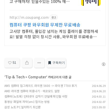
고 구매하자! 믿을수있는 100% 매매
보호 전문가의 실시간 조립PC 상담도
받고, 행복쇼핑 특가 상품도 지금 만나
보세요
http://m.coupang.com
광고
컴퓨터 쿠팡 와우회원 무제한 무료배송
고사양 컴퓨터, 몰입감 넘치는 게임 플레이를 경험하세
요! 발열 걱정 없이 장시간 사용, 와우회원 무료배송으로
지금 구매하세요.
51
구독하기
Tip & Tech
Computer
'
>
' 카테고리의 다른 글
AM5 컴퓨터 업그레이드 라이젠 5600 -> 라이젠 7700 후기
2024.06.29
AMD 라이젠 컴퓨터 여름나기 - 에코모드 설정
2024.06.20
컴퓨터(노트북) 인터넷이 갑자기 안될때 확인할 사항
2024.03.11
동영상 파일에 자막(smi) 합치는 방법
2024.02.07
삼성 노트 PC설치하기 최신판
2023.09.03