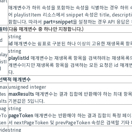
part
매개변수가 하위 속성을 포함하는 속성을 식별하는 경우 하위 
어
playlistItem
리소스에서
snippet
속성은
title,
descript
함합니다. 따라서
part=snippet
을 설정하는 경우 API 응답은
필터
(다음 매개변수 중 하나만 지정합니다.)
string
id
id
매개변수는 쉼표로 구분된 하나 이상의 고유한 재생목록 항목
string
play
playlistId
매개변수는 재생목록 항목을 검색하려는 재생목록의 
istI
개변수이지만 재생목록 항목을 검색하는 모든 요청은
id
매개변
d
다.
선택적 매개변수
max
unsigned integer
Res
maxResults
매개변수는 결과 집합에 반환해야 하는 최대 항목
ults
기본값은
5입니다.
pag
string
eTo
pageToken
매개변수는 반환해야 하는 결과 집합의 특정 페이지
ken
서
nextPageToken
및
prevPageToken
속성은 검색할 기타
vide
string