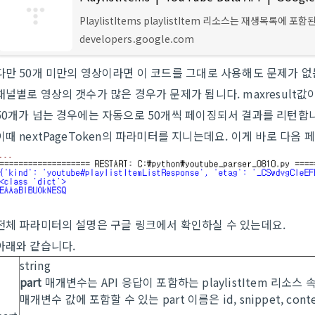
PlaylistItems playlistItem 리소스는 재생목록에 포함
상과 같은 다른 리소스를 식별합니다. 또한 playlistItem
developers.google.com
에는 재생목록에서 리소스가 사용되는 방식과 관련하여 포
리소스에 대한
다만 50개 미만의 영상이라면 이 코드를 그대로 사용해도 문제가 없
채널별로 영상의 갯수가 많은 경우가 문제가 됩니다. maxresult값
50개가 넘는 경우에는 자동으로 50개씩 페이징되서 결과를 리턴합
이때 nextPageToken의 파라미터를 지니는데요. 이게 바로 다음
전체 파라미터의 설명은 구글 링크에서 확인하실 수 있는데요.
아래와 같습니다.
string
part
매개변수는 API 응답이 포함하는
playlistItem
리소스 속
매개변수 값에 포함할 수 있는
part
이름은
id,
snippet,
conte