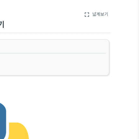
넓게보기
fullscreen
기