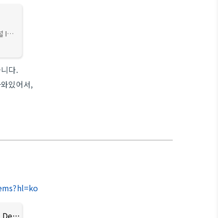
 ID
hon]
 저번
습니다.
나와있어서,
tems?hl=ko
PlaylistItems | YouTube Data API | Google Developers