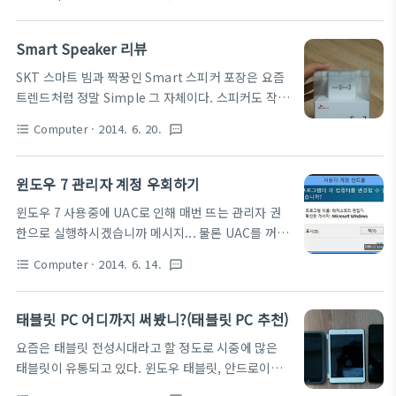
해졌고. 정말 초소형 PC들이 하루가 멀다하고 나오기
img 파일과 pat파일이 필요합니다. 그리고
있기 때문이다. 그래서 과연 저소음 + 저전력 + 그래도
http://sourceforge...
어느정도의 성능이 되는 미니 PC를 한번 알아보기로
Smart Speaker 리뷰
했다. 개인적으로 출시전부터 무척이나 사고 싶은 인
SKT 스마트 빔과 짝꿍인 Smart 스피커 포장은 요즘
텔의 NUC 중 34010 모델!! 이름보다 손바닥 PC라는
트렌드처럼 정말 Simple 그 자체이다. 스피커도 작아
이름으로 더 유명한 초소형 PC 2.5인치 HDD를 달 수
서 귀요미인데 포장도 정말 작고 깔끔하다. 짝궁인 스
있는 모델과 m-SATA를 이용하는 두 모델이 있다. 베
Computer
· 2014. 6. 20.
format_list_bulleted
textsms
마트빔과 지금 사용중인 블루투스 스피커(S11)와 비
이트레일을 사용한 아래 모델(2820)과 i5모델인
교샷 디자인에서 일체성을 위해서 스마트빔과 크기와
(54250)모델까지 3가지 모델이 있다. 이 중에서 무난
디자인이 거의 비슷하다. 개인적으로 디자인에는 많은
윈도우 7 관리자 계정 우회하기
한 i3모델을 알아보면 국내 출시가가.. 40만원 후반대
점수를 주고 싶다. 정말 작고 귀욤둥이 스피커다. 간단
에..
윈도우 7 사용중에 UAC로 인해 매번 뜨는 관리자 권
히 스펙을 정리해보면 아래와 같다. SPEC 비고 배터
한으로 실행하시겠습니까 메시지... 물론 UAC를 꺼서
리 1800mA 준수함 재생시간 7~10시간 준수함 출력
한번에 해결할 수도 있으나. 아래 그림에서 사용자 계
6w 준수함 블루투스 3.0 apt-X 미지원 크기
Computer
· 2014. 6. 14.
format_list_bulleted
textsms
정 컨트롤 설정 변경을 통해서도 할 수 있으나. 혹시 불
45*45*45 귀요미..! 부가기능 전무.... 볼륨키도,
안해서 못하겠다면 아래 방법을 활용해 볼 수 있다. 먼
AUX도, 멀티페어링 도 없다... 다만 스펙에는 조금 물
저 제어판 -> 관리도구 - > 작업 스케쥴러에 들어간다.
태블릿 PC 어디까지 써봤니?(태블릿 PC 추천)
음표가 생긴다. AUX도 미지원, 블루투스도 4.0이 아
이후 실행할 프로그램을 설정한 후 이름은 편하신데로
닌 ..
요즘은 태블릿 전성시대라고 할 정도로 시중에 많은
작성하되 꼭 기억을 하셔야 합니다. 그다음 일반에 보
태블릿이 유통되고 있다. 윈도우 태블릿, 안드로이드
안옵션에서 -> 가장 높은 수준의 권한으로 실행을 체
태블릿, 그리고 아이패드 까지. 그래서 오늘은 이 세가
크한 후 설정 창에서 -> 오청시 작업이 실행되도록 허