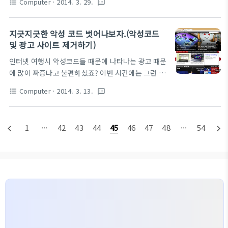
Computer
· 2014. 3. 29.
format_list_bulleted
textsms
지 태블릿의 장단점과 주관적인 사용기를 포스팅 하려
용에 체크를 확인하신 후 바탕화면이나 필요한 곳에서
고 한다. 윈도우 태블릿은 델 베뉴 8 Pro IOS는 아이
바로가기를 생성 합니다. 이름은 아까 저장한 스케쥴
패드 미니 레티나 안드로이드는 탭 프로 8.4로 하려고
지긋지긋한 악성 코드 벗어나보자.(악성코드
러의 이름으로 설정합니다. schtasks /run /tn "아
했으나 친구에게 빌리지 못해서 누크 HD로 선정하였
및 광고 사이트 제거하기)
까 저장한..
다. 태블릿은 휴대성이 중요하다고 생각해서 10인치
인터넷 여행시 악성코드들 때문에 나타나는 광고 때문
대의 태블릿은 고려하지 않았고, 3개의 태블릿의 무게
에 많이 짜증나고 불편하셨죠? 이번 시간에는 그런 악
와 액정크기는 아래와 같다. 이미지 컷으로는 쉽게 비
성코드를 제거하는 방법에 대해서 한번 알아보려고 합
교가 되지 않으므로 아래 실물 사진을 통해 비교해 보
Computer
· 2014. 3. 13.
format_list_bulleted
textsms
니다. 악성코드는 무엇보다 예방(?)이 가장 중요합니
도록 하자. 액정 크기에 따라 누크가 젤 작고 그담이 아
다!! 감기 같은건 아니지만, 이상한 사이트에서
이패드 미니 델 베뉴 순이다. 1. 인터넷 서핑(인터넷 강
Active-x를 설치한다던지, 프로그램 설치시 요즘은
의) 많은 분들이 태블..
1
···
42
43
44
45
46
47
48
···
54
navigate_before
navigate_next
스폰서라고 교묘하게 광고 프로그램을 같이 설치되게
되는 프로그램도 많다. 꼭 설치할때 인터넷 도우미, 주
소창 또는 툴바 같은 프로그램은 체크를 해제하고 설
치하는 걸 추천드립니다. 그럼 이제부터는 악성코드를
제거를 차근차근 해보도록 할까요? (% 이글은 인터넷
익스플로러 10과 Windows 7 환경에서 작성되었습
니다. 타 시스템도 크게 차이는 없습니다.) 1. 준비물
1) 울타리 (http://doru..