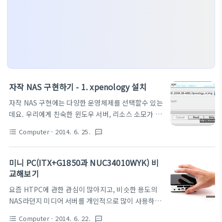
자작 NAS 구현하기 - 1. xpenology 설치
자작 NAS 구현에는 다양한 운영체제를 선택할수 있는
데요. 우리에게 친숙한 윈도우 서버, 리소스 소모가 적
은 리눅스 서버, 그리고 다양한 플러그인이 지원되는
Computer
· 2014. 6. 25.
format_list_bulleted
textsms
NAS 전용 OS 등 다양한 옵션이 있습니다. 이중 가장
대중화된 xpenology를 설치해보도록 하죠. 준비물 :
서버용 PC, 200MB이상의 USB, 그리고 xpenology
미니 PC(ITX+G1850과 NUC34010WYK) 비
파일, 그리고 win32diskimager. Synology
교해보기
Assistant 파일은 공식홈페이지
요즘 HTPC에 관한 관심이 많아지고, 비슷한 용도의
http://www.xpenology.nl/hardware-
NAS라던지 미디어 서버를 개인적으로 많이 사용하는
installatie/ 에 가셔서 Nanoboot-x.x.x.x DSM
것을 볼 수 있다. 기본적으로 PC제품이 무척이나 저렴
5.0-4493 DSM 5.0-4493 이 두가지를 받아줍니다.
Computer
· 2014. 6. 22.
format_list_bulleted
textsms