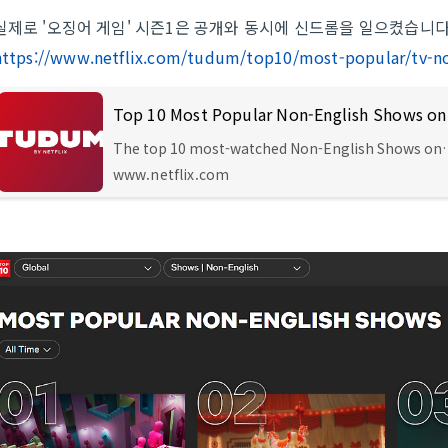
실제로 '오징어 게임' 시즌1은 공개와 동시에 신드롬을 일으켰습니다
https://www.netflix.com/tudum/top10/most-popular/tv-no
The top 10 most-watched Non-English Shows on
Netflix globally right now. Explore what others ar
www.netflix.com
watching around the world to find what you shoul
stream next.