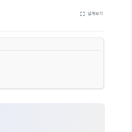
넓게보기
fullscreen