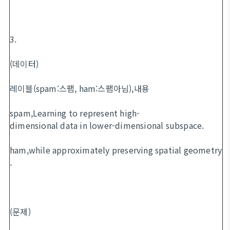
3.
(데이터)
레이블(spam:스팸, ham:스팸아님),내용
spam,Learning to represent high-
dimensional data in lower-dimensional subspace.
ham,while approximately preserving spatial geometry
.
(문제)