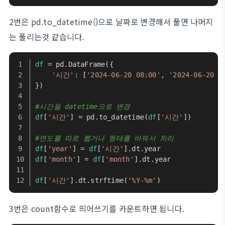
2번은 pd.to_datetime()으로 날짜로 변경해서 풀면 나머지
는 풀리는것 같습니다.
df
 = pd.DataFrame({
'시간'
: [
'2024-06-20 08:00'
, 
'2024-06-20 0
})
#시간을 datetime으로 변경
df
[
'시간'
] = pd.to_datetime(
df
[
'시간'
])
#연도를 따로 뽑거나 형태를 바꿔서 처리
df
[
'year'
] = 
df
[
'시간'
].dt.year
df
[
'month'
] = 
df
[
'month'
].dt.year
df
[
'시간'
].dt.strftime(
'%Y-%m'
)
3번은 count함수로 띄어쓰기를 카운트하면 됩니다.