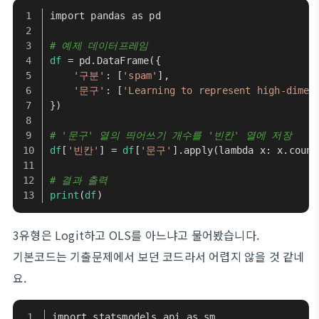
import pandas as pd
# 예제 데이터프레임
df
 = pd.DataFrame({
'구분'
: [
'spam'
],
'문구'
: [
'Learning to represent high-dimen
})
# '문구' 열의 띄어쓰기 개수를 '빈칸' 열에 저장
df
[
'빈칸'
] = 
df
[
'문구'
].apply(lambda x: x.count
# 결과 출력
print
(
df
)
3유형은 Logit하고 OLS를 아느냐고 물어봤습니다.
기본코드는 기출문제에서 보던 코드라서 어렵지 않을 것 같네
요.
import statsmodels.api as sm