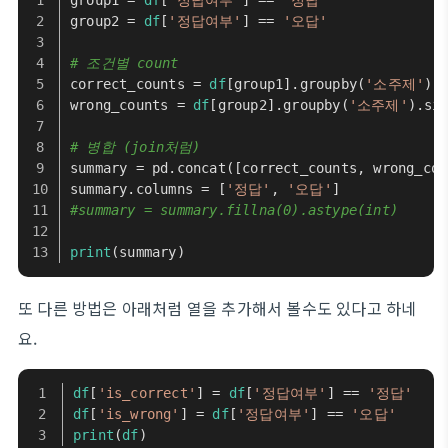
group1 = 
df
[
'정답여부'
] == 
'정답'
group2 = 
df
[
'정답여부'
] == 
'오답'
# 조건별 count
correct_counts = 
df
[group1].groupby(
'소주제'
).
wrong_counts = 
df
[group2].groupby(
'소주제'
).si
# 병합 (join처럼)
summary = pd.concat([correct_counts, wrong_cou
summary.columns = [
'정답'
, 
'오답'
]
#summary = summary.fillna(0).astype(int) 
print
(summary)
또 다른 방법은 아래처럼 열을 추가해서 볼수도 있다고 하네
요.
df
[
'is_correct'
] = 
df
[
'정답여부'
] == 
'정답'
df
[
'is_wrong'
] = 
df
[
'정답여부'
] == 
'오답'
print
(
df
)