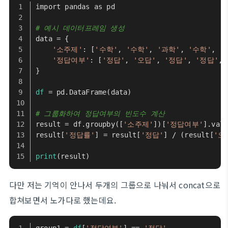
import pandas as pd
# 예시 데이터프레임 생성
data = {
'소주제'
: [
'수학'
, 
'수학'
, 
'과학'
, 
'수학'
, 
'
'정답여부'
: [
'정답'
, 
'오답'
, 
'정답'
, 
'정답'
, 
}
df
 = pd.DataFrame(data)
# 그룹화하여 정답여부의 빈도수 계산
result = df.groupby([
'소주제'
])[
'정답여부'
].val
result[
'정답률'
] = result[
'정답'
] / (result[
'오
print
(result)
다만 저는 기억이 안나서 두개의 그룹으로 나눠서 concat으로
합쳐보면서 노가다로 했는데요.