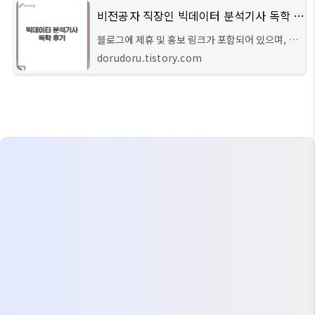
비전공자 직장인 빅데이터 분석기사 독학 합격 후기
블로그에 제휴 및 홍보 링크가 포함되어 있으며, 파
트너스 활동의 일환으로 일정액의 수수료를 받습
dorudoru.tistory.com
니다.전공과 관련없지만 요즘 빅데이터가 워낙 여
기저기서 들려오기 때문에 한번 따보려고