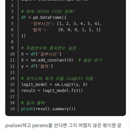
# 예제 데이터 (이진 분류)
df
 = pd.DataFrame({
'공부시간'
: [1, 2, 3, 4, 5, 6],
'합격'
:     [0, 0, 0, 1, 1, 1]
})
# 독립변수와 종속변수 설정
X = 
df
[
'공부시간'
]
X = sm.add_constant(X)  
# 절편 추가
y = 
df
[
'합격'
]
# 로지스틱 회귀 모델 (Logit) 적합
logit_model = sm.Logit(y, X)
result = logit_model.fit()
# 결과 출력
print
(result.summary())
pvalues하고 params를 안다면 그리 어렵지 않은 평이한 문