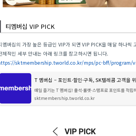
티멤버십 VIP PICK
티멤버십의 가장 높은 등급인 VIP가 되면 VIP PICK을 매달 하나씩 
전체적인 세부 안내는 아래 링크를 참고하시면 됩니다.
https://sktmembership.tworld.co.kr/mps/pc-bff/program/v
매일 즐기는 T 멤버십! 출석·룰렛·스탬프로 포인트를 적립
파리바게뜨·이마트·CGV 등 제휴 할인과 T 우주 구독 혜택
sktmembership.tworld.co.kr
한 번에 만나보세요.