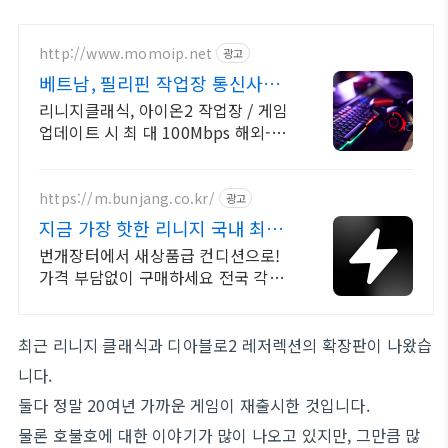
http://www.momoip.net
광고
베트남, 필리핀 작업장 통신사KT
IP
리니지클래식, 아이온2 작업장 / 게임
업데이트 시 최 대 100Mbps 해외-한
국 렉,끊김없는 서비스
https://m.bunjang.co.kr/
광고
지금 가장 핫한 리니지 국내 최대
브랜드 중고거래
번개장터에서 새상품급 컨디션으로!
가격 부담없이 구매하세요 전국 각지
에서 올라오는 전국구 최다 상품 매일
10만 개 이상의 신규 상품 업로드
최근 리니지 클래식과 디아블로2 레저렉션의 확장판이 나왔습
니다.
둘다 정말 20여년 가까운 게임이 재출시한 것입니다.
물론 호불호에 대한 이야기가 많이 나오고 있지만, 그만큼 많