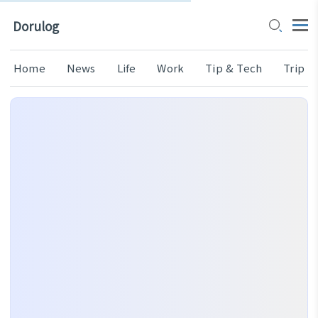
Dorulog
Home
News
Life
Work
Tip & Tech
Trip