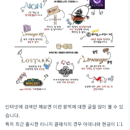
인터넷에 검색만 해보면 이런 쌀먹에 대한 글을 많이 볼 수 있
습니다.
특히 최근 출시한 리니지 클래식의 경우 아데나와 현금이 1:1