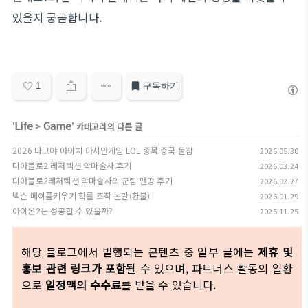
있을지 궁금합니다.
1
구독하기
Life
Game
'
>
' 카테고리의 다른 글
2026 나고야 아이치 아시안게임 LOL 종목 중국 불참
2026.05.30
디아블로2 레저렉션 악마술사 후기
2026.03.24
디아블로2레저렉션 악마술사의 군림 맨땅 후기
2026.02.27
넥슨 메이플키우기 확률 조작 논란(환불)
2026.01.29
아이온2는 성공할 수 있을까?
2025.11.25
해당 블로그에서 발행되는 콘텐츠 중 일부 글에는
제휴 및
홍보 관련 링크가 포함
될 수 있으며, 파트너스 활동의 일환
으로
일정액의 수수료
를 받을 수 있습니다.