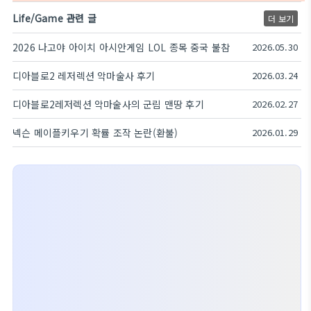
Life/Game 관련 글
더 보기
2026 나고야 아이치 아시안게임 LOL 종목 중국 불참
2026.05.30
디아블로2 레저렉션 악마술사 후기
2026.03.24
디아블로2레저렉션 악마술사의 군림 맨땅 후기
2026.02.27
넥슨 메이플키우기 확률 조작 논란(환불)
2026.01.29