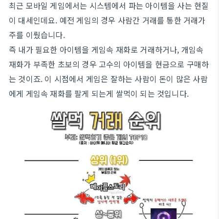
최근 모바일 게임에서는 시스템에서 파는 아이템을 사는 현질
이 대세인데요. 예전 게임의 경우 사람간 거래를 통한 거래가
주를 이뤘습니다.
즉 내가 필요한 아이템을 게임속 재화로 거래하거나, 개임속
재화가 부족한 초보의 경우 고수의 아이템을 현금으로 구매하
는 것이죠. 이 시점에서 게임은 잘하는 사람이 돈이 많은 사람
에게 게임속 재화를 팔게 되는게 쌀먹이 되는 것입니다.