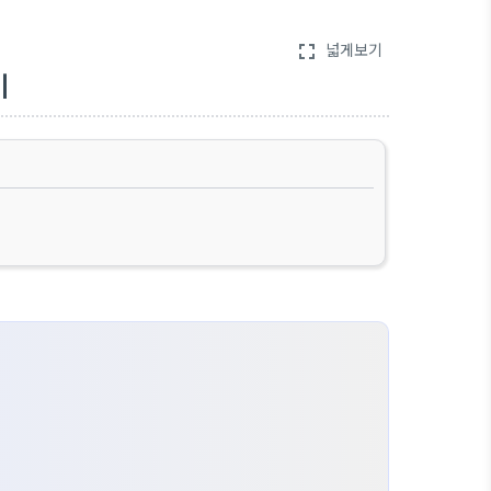
넓게보기
fullscreen
기