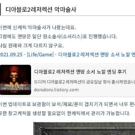
디아블로2레저렉션 악마술사
이번에 신캐릭 악마술사가 나왔는데요.
그럼에도 맨땅은 일단 원소술사(소서리스)로 진행했습니다.
사실 원래와 크게 다르지 않구요.
2021.09.25 - [Life/Game] - 디아블로2 레저렉션 맨땅 소서 노말
디아블로2 레저렉션 맨땅 소서 노말 엔딩 후기
드디어 디아블로2 레저렉션이 금요일날 정식 출시하였습니
존의 베타와 일부 수정사항이 있는데요. 액트 2까지는 거의
dorudoru.tistory.com
방식으로 깨시면 됩니다. 2021.10.05 - [Life/Game] -
2 레저렉
이번 업데이트로 보관함이 보석/재료/룬이 겹치기가 되면서 너무 
무한 창고케릭을 생성할 필요없이 한캐릭에서 관리가 가능합니다.