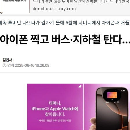
드디어 정말 많은 루머를 양산하던 애플페이가 드디어 한국
시했습니다. 2022.08.08 - [News] - 애플페이 국내 출시 루
dorudoru.tistory.com
현대카드 애플페이 국내 출시 루머 - 현대카드 오늘 하루 종
플 페
계속 루머만 나오다가 갑자기 올해 6월에 티머니에서 아이폰과 애