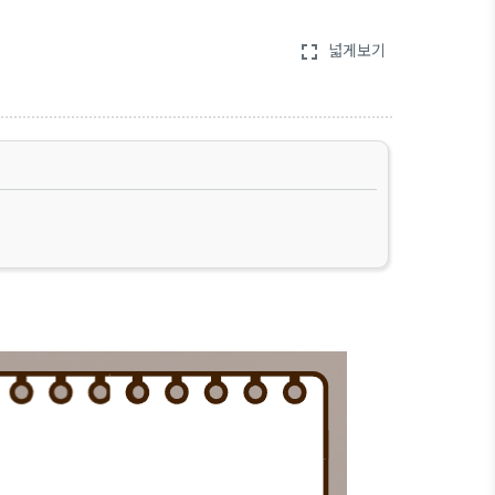
넓게보기
fullscreen