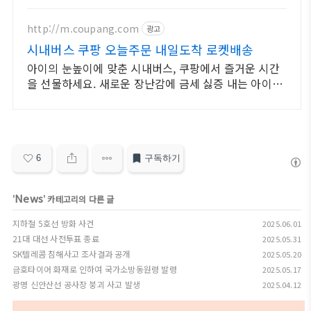
http://m.coupang.com
광고
시내버스 쿠팡 오늘주문 내일도착 로켓배송
아이의 눈높이에 맞춘 시내버스, 쿠팡에서 즐거운 시간
을 선물하세요. 새로운 장난감에 금세 싫증 내는 아이도,
작동완구 쿠팡에서 오래 신나요.
6
구독하기
News
'
' 카테고리의 다른 글
지하철 5호선 방화 사건
2025.06.01
21대 대선 사전투표 종료
2025.05.31
SK텔레콤 침해사고 조사결과 공개
2025.05.20
금호타이어 화재로 인하여 국가소방동원령 발령
2025.05.17
광명 신안산선 공사장 붕괴 사고 발생
2025.04.12