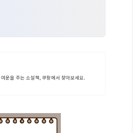
 여운을 주는 소설책, 쿠팡에서 찾아보세요.