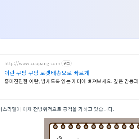
http://www.coupang.com
광고
이란 쿠팡 쿠팡 로켓배송으로 빠르게
흥미진진한 이란, 밤새도록 읽는 재미에 빠져보세요. 깊은 감동과
이스라엘이 이제 전방위적으로 공격을 가하고 있습니다.