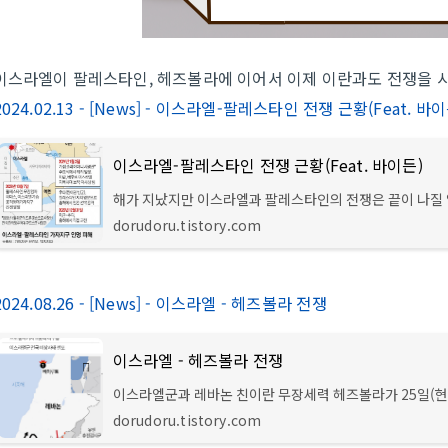
이스라엘이 팔레스타인, 헤즈볼라에 이어서 이제 이란과도 전쟁을 
2024.02.13 - [News] - 이스라엘-팔레스타인 전쟁 근황(Feat. 바이
이스라엘-팔레스타인 전쟁 근황(Feat. 바이든)
해가 지났지만 이스라엘과 팔레스타인의 전쟁은 끝이 나질
있습니다. 이스라엘-하마스 전쟁 2023년 10월 7일 가자
dorudoru.tistory.com
팔레스타인 하마스가 이스라엘을 상대로 대규모 침공 공격
행했
2024.08.26 - [News] - 이스라엘 - 헤즈볼라 전쟁
이스라엘 - 헤즈볼라 전쟁
이스라엘군과 레바논 친이란 무장세력 헤즈볼라가 25일(
간) 새벽 대규모 공습을 주고받으며 전면 충돌한 상황입니
dorudoru.tistory.com
라엘 - 헤즈볼라 전쟁이스라엘군은 헤즈볼라의 공격 조짐을