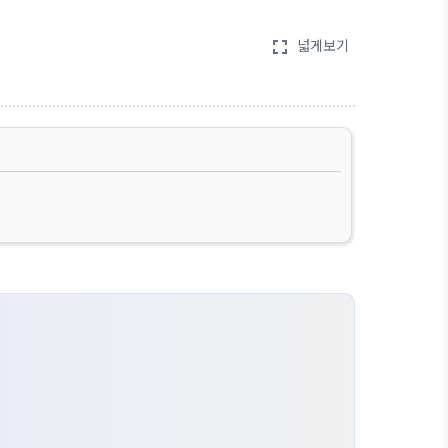
넓게보기
fullscreen