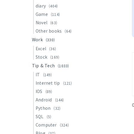
diary
(404)
Game
(114)
Novel
(63)
Other books
(64)
Work
(330)
Excel
(36)
Stock
(169)
Tip & Tech
(1033)
IT
(149)
Internet tip
(121)
IOS
(89)
Android
(144)
Python
(32)
SQL
(5)
Computer
(324)
Blog
(37)