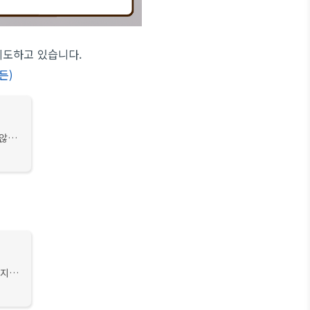
시도하고 있습니다.
든)
 않고
지구의
을 감
현지시
다.이스
 포착