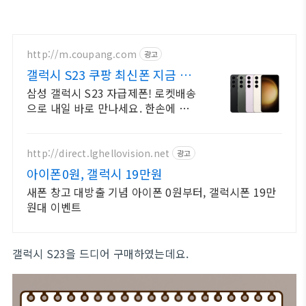
http://m.coupang.com
광고
갤럭시 S23 쿠팡 최신폰 지금 바
로
삼성 갤럭시 S23 자급제폰! 로켓배송
으로 내일 바로 만나세요. 한손에 쏙
편안한 그립감, 세련된 민트 색감! 지
금 쿠팡에서 확인.
http://direct.lghellovision.net
광고
아이폰0원, 갤럭시 19만원
새폰 창고 대방출 기념 아이폰 0원부터, 갤럭시폰 19만
원대 이벤트
갤럭시 S23을 드디어 구매하였는데요.