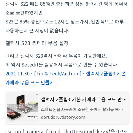
갤럭시 S22 때는 85%만 충전하면 정말 6~7시간 밖에 못써서
조금 불편하였지만
S23은 85% 충전으로도 12시간 정도가서, 일반적으로 하루
사용하는데 큰 지장이 없습니다.
갤럭시 S23 카메라 무음 설정
그리고 갤럭시 S23역시 카메라 무음이 가능한데요.
이 역시 Setedit을 활용해서 무음으로 만들 수 있습니다.
2021.11.30 - [Tip & Tech/Android] - 갤럭시 Z플립3 기본
카메라 무음 모드 만들기
갤럭시 Z플립3 기본 카메라 무음 모드 만들기
스마트폰을 사용중에 조용한 곳에서 촬영을 해야
할 때 카메라 셔터음 때문에 당황하신적이 있을텐
dorudoru.tistory.com
데요. 오늘은 갤럭시를 사용하면서 간단하게 카메
라를 무음 만들수 있는 방법을 공유드리겠습
csc_pref_camera_forced_shuttersound_key 값을 0으로