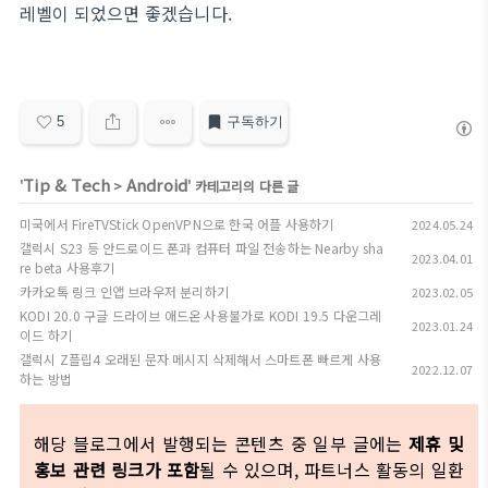
레벨이 되었으면 좋겠습니다.
5
구독하기
Tip & Tech
Android
'
>
' 카테고리의 다른 글
미국에서 FireTVStick OpenVPN으로 한국 어플 사용하기
2024.05.24
갤럭시 S23 등 안드로이드 폰과 컴퓨터 파일 전송하는 Nearby sha
2023.04.01
re beta 사용후기
카카오톡 링크 인앱 브라우저 분리하기
2023.02.05
KODI 20.0 구글 드라이브 애드온 사용불가로 KODI 19.5 다운그레
2023.01.24
이드 하기
갤럭시 Z플립4 오래된 문자 메시지 삭제해서 스마트폰 빠르게 사용
2022.12.07
하는 방법
해당 블로그에서 발행되는 콘텐츠 중 일부 글에는
제휴 및
홍보 관련 링크가 포함
될 수 있으며, 파트너스 활동의 일환